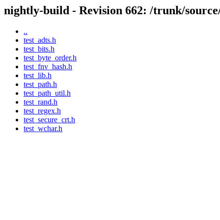
nightly-build - Revision 662: /trunk/source/
..
test_adts.h
test_bits.h
test_byte_order.h
test_fnv_hash.h
test_lib.h
test_path.h
test_path_util.h
test_rand.h
test_regex.h
test_secure_crt.h
test_wchar.h